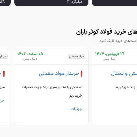
ميل گرد ۱۴ تا ۲۵ 257000
000
ی خرید فولاد کوثر باران
ت‌های خرید کلیک کنید.
31 فروردین، 1404
05 اسفند، 1403
مواد معدنی
میلگر
1 سال پیش
1 سال پیش
مش و تختال
خریدار مواد معدنی
خ
اسفنجی با متالیزاسیون بالا جهت صادرات
میل
خریداریم
جزئ
جزئیات ...