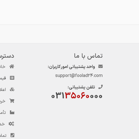
تماس با ما
دسترس
واحد پشتیبانی امور کاربران:
خان
support@foolad24.com
قیم
تلفن پشتیبانی:
اعل
031
35060
000
خری
تأمی
خد
تماس