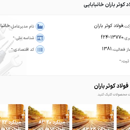
د کوثر باران خانبابایی
فولاد کوثر باران
خانبا
کت:
نام مدیرعامل:
-
f24-13770
ری:
شناسه ملی:
-
1381
از فعالیت:
کد اقتصادی:
-
ثبت:
لاد کوثر باران
محصولات کلیک کنید.
میلگرد 20 A3
می
 A3
میلگرد 22 A3
طول 12 فایکو
طول 12 