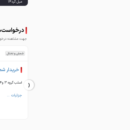
میل گرد ۱۸
درخواست‌ها
جهت مشاهده درخواس
شمش و تختال
خریدار ش
‹
اسلب گروه ۳ و۴ و ۷ خریداریم
جزئیات ...