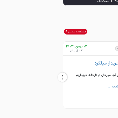
257
مشاهده بیشتر
02 بهمن، 1403
01 بهمن، 1403
د
شمش و تختال
2 سال پیش
2 سال پیش
ریدار میلگرد
خریدار شمش و تختال
›
 گرد سیرجان در کارخانه خریداریم
اسلب ریختگی و انباری مبارکه خریداریم.
یات ...
جزئیات ...