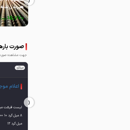
‹
هیربد زرندیه
15,770
توما
صورت بارهای
جهت مشاهده صورت ب
میلگرد
اعلام موج
‹
ليست قيمّت ميل 