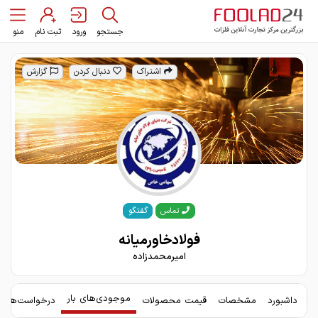
جستجو
ورود
ثبت نام
منو
اشتراک
دنبال کردن
گزارش
گفتگو
تماس
فولادخاورمیانه
امیرمحمدزاده
موجودی‌های بار
داشبورد
مشخصات
قیمت محصولات
درخواست‌های 