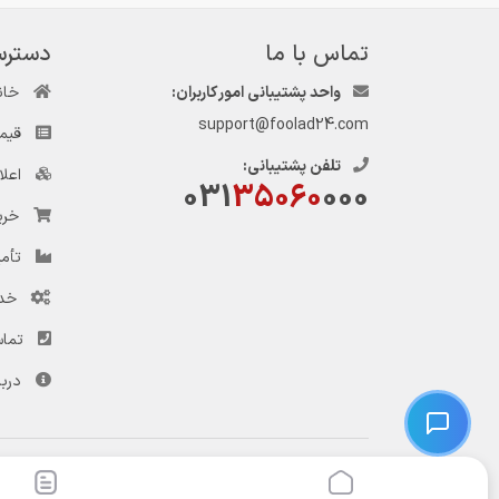
تماس با ما
دسترس
واحد پشتیبانی امور کاربران:
خان
support@foolad24.com
قیم
تلفن پشتیبانی:
اعل
031
35060
000
خری
تأمی
خد
تماس
دربا
© کلیه حقوق این وب‌سایت و سرویس‌های آن متعلق به سامانه فولاد ۲۴ است.