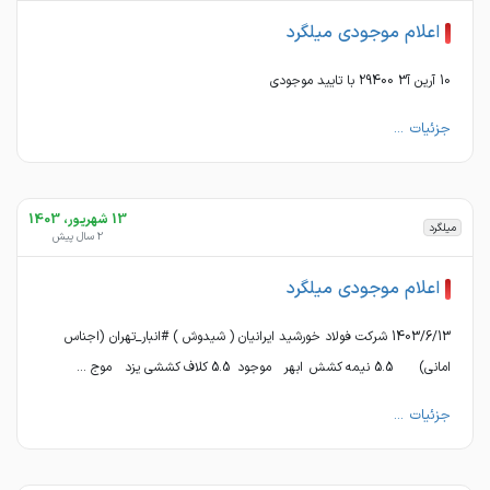
اعلام موجودی میلگرد
10 آرین آ3 29400 با تایید موجودی
جزئیات ...
13 شهریور، 1403
میلگرد
2 سال پیش
اعلام موجودی میلگرد
1403/6/13 شرکت فولاد خورشید ایرانیان ( شیدوش ) #انبار_تهران (اجناس
امانی) 5.5 نیمه کشش ابهر موجود 5.5 کلاف کششی یزد موج ...
جزئیات ...