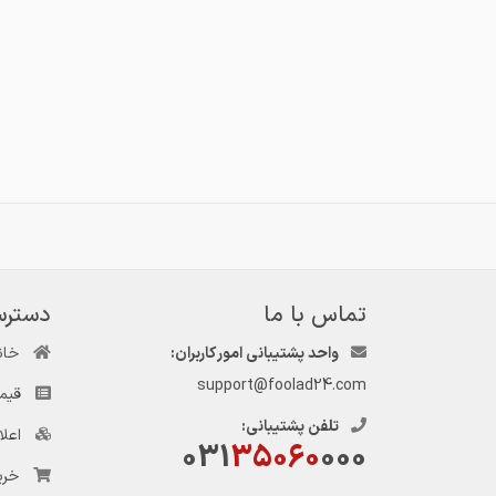
تماس با ما
دسترس
واحد پشتیبانی امور کاربران:
خان
support@foolad24.com
قیم
تلفن پشتیبانی:
اعل
031
35060
000
خری