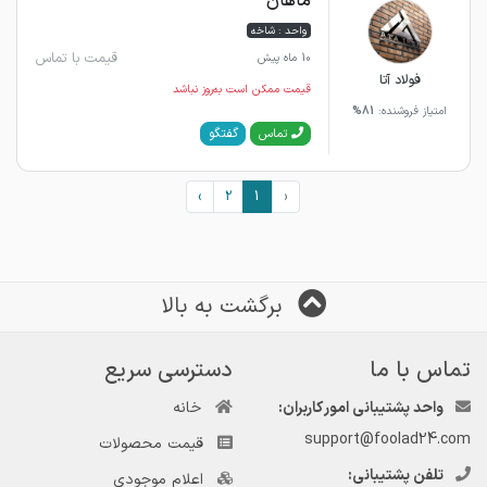
ماهان
واحد : شاخه
قیمت با تماس
10 ماه پیش
فولاد آتا
قیمت ممکن است به‌روز نباشد
امتیاز فروشنده:
81%
گفتگو
تماس
›
2
1
‹
برگشت به بالا
تماس با ما
دسترسی سریع
واحد پشتیبانی امور کاربران:
خانه
support@foolad24.com
قیمت محصولات
تلفن پشتیبانی:
اعلام موجودی