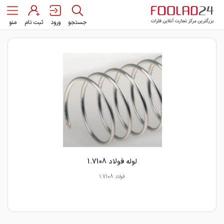
جستجو
ورود
ثبت نام
منو
لوله فولاد 1.7108
فولاد 1.7108