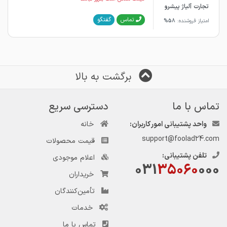
تجارت آلیاژ پیشرو
گفتگو
تماس
امتیاز فروشنده:
58%
برگشت به بالا
تماس با ما
دسترسی سریع
واحد پشتیبانی امور کاربران:
خانه
support@foolad24.com
قیمت محصولات
تلفن پشتیبانی:
اعلام موجودی
031
35060
000
خریداران
تأمین‌کنندگان
خدمات
تماس با ما