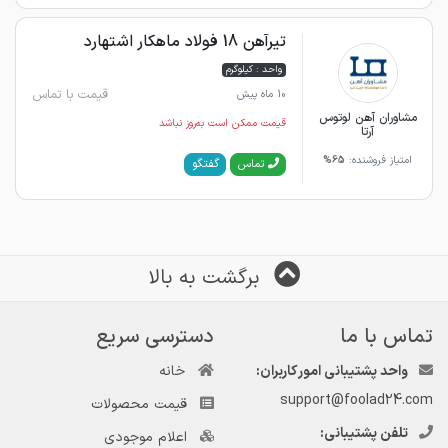
تیرآهن 18 فولاد ماهکار اشتهارد
واحد : کیلوگرم
قیمت با تماس
10 ماه پیش
مشاوران آهن لوتوس
قیمت ممکن است به‌روز نباشد
آرتا
امتیاز فروشنده:
65%
گفتگو
تماس
برگشت به بالا
تماس با ما
دسترسی سریع
واحد پشتیبانی امور کاربران:
خانه
support@foolad24.com
قیمت محصولات
تلفن پشتیبانی:
اعلام موجودی