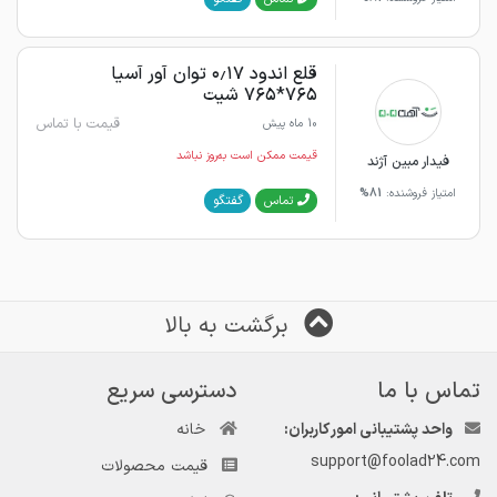
قلع اندود ۰٫۱۷ توان آور آسیا
۷۶۵*۷۶۵ شیت
قیمت با تماس
10 ماه پیش
قیمت ممکن است به‌روز نباشد
فیدار مبین آژند
امتیاز فروشنده:
81%
گفتگو
تماس
برگشت به بالا
تماس با ما
دسترسی سریع
واحد پشتیبانی امور کاربران:
خانه
support@foolad24.com
قیمت محصولات