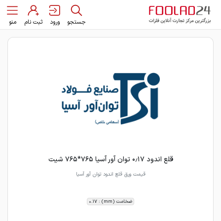
جستجو
ورود
ثبت نام
منو
قلع اندود ۰٫۱۷ توان آور آسیا ۷۶۵*۷۶۵ شیت
قیمت ورق قلع اندود توان آور آسیا
ضخامت (mm) : 0.17