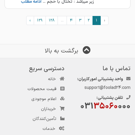
زیر میباشد : تختال با حجم ...
ادامه مطلب
›
129
128
...
4
3
2
1
‹
برگشت به بالا
تماس با ما
دسترسی سریع
واحد پشتیبانی امور کاربران:
خانه
support@foolad24.com
قیمت محصولات
تلفن پشتیبانی:
اعلام موجودی
031
35060
000
خریداران
تأمین‌کنندگان
خدمات