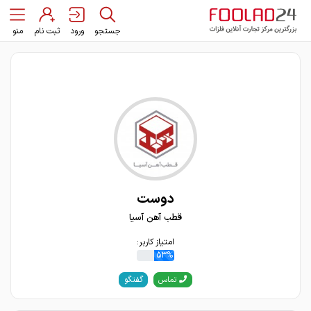
جستجو
ورود
ثبت نام
منو
دوست
قطب آهن آسیا
امتیاز کاربر:
53%
گفتگو
تماس