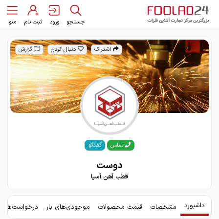
جستجو
ورود
ثبت نام
منو
اشتراک
دنبال کردن
گزارش
گفتگو
تماس
دوست
قطب آهن آسیا
داشبورد
مشخصات
قیمت محصولات
موجودی‌های بار
درخواست‌های 