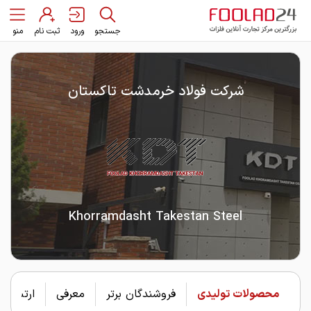
جستجو
ورود
ثبت نام
منو
شرکت فولاد خرمدشت تاکستان
Khorramdasht Takestan Steel
محصولات تولیدی
فروشندگان برتر
معرفی
ارتباط با