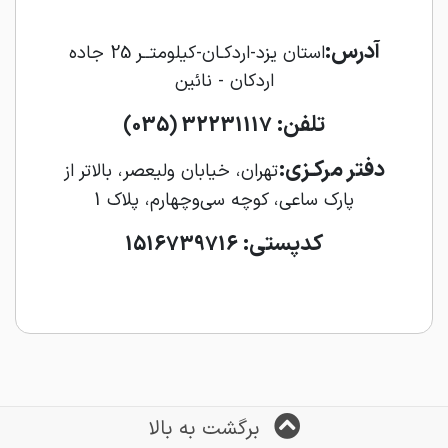
آدرس:
استان یزد-اردکـان-کیلومتــر 25 جاده
اردکان - نائین
تلفن:
32231117 (035)
دفتر مرکـزی:
تهران، خیابان ولیعصر، بالاتر از
پارک ساعی، کوچه سی‌و‌چهارم، پلاک 1
کدپستی:
1516739716
برگشت به بالا