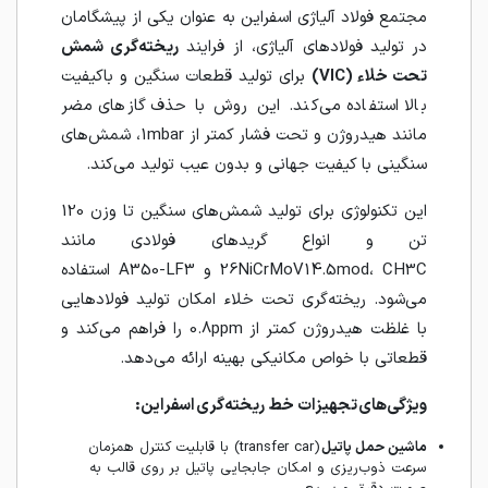
مجتمع فولاد آلیاژی اسفراین به عنوان یکی از پیشگامان
در تولید فولادهای آلیاژی، از فرایند
ریخته‌گری شمش
تحت خلاء (VIC)
برای تولید قطعات سنگین و باکیفیت
بالا استفاده می‌کند. این روش با حذف گازهای مضر
مانند هیدروژن و تحت فشار کمتر از 1mbar، شمش‌های
سنگینی با کیفیت جهانی و بدون عیب تولید می‌کند.
این تکنولوژی برای تولید شمش‌های سنگین تا وزن 120
تن و انواع گریدهای فولادی مانند
26NiCrMoV14.5mod، CH3C و A350-LF3 استفاده
می‌شود. ریخته‌گری تحت خلاء امکان تولید فولادهایی
با غلظت هیدروژن کمتر از 0.8ppm را فراهم می‌کند و
قطعاتی با خواص مکانیکی بهینه ارائه می‌دهد.
ویژگی‌های تجهیزات خط ریخته‌گری اسفراین:
ماشین حمل پاتیل
(transfer car) با قابلیت کنترل همزمان
سرعت ذوب‌ریزی و امکان جا‌بجایی پاتیل بر روی قالب به