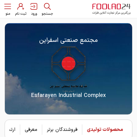
جستجو
ورود
ثبت نام
منو
مجتمع صنعتی اسفراین
Esfarayen Industrial Complex
محصولات تولیدی
فروشندگان برتر
معرفی
ارتباط با