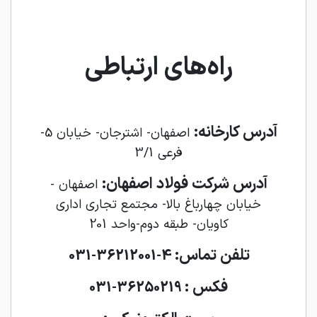
راه‌های ارتباطی
آدرس کارخانه:
اصفهان- اشترجان- خیابان 5-
فرعی 3/1
آدرس شرکت فولاد اصفهان:
اصفهان -
خیابان چهارباغ بالا- مجتمع تجاری اداری
کاویان- طبقه دوم-واحد 201
تلفن تماس:
4-36212001-031
فکس :
36250219-031