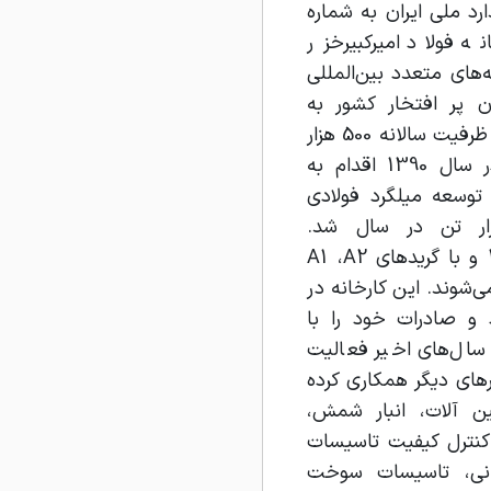
A و استاندارد ملی ایران به شماره
خانه فولاد امیرکبیرخزر
های متعدد بین‌المللی
ان پر افتخار کشور به
حساب می‌آید. این کارخانه با ظرفیت سالانه 500 هزار
تن مشغول به کار شد و در سال 1390 اقدام به
 توسعه میلگرد فولادی
با ظرفیت 250 هزار تن در سال شد.
میلگرد‌هایی با سایز 8 تا 32 و با گرید‌های A1 ،A2
ید می‌شوند. این کارخانه در
د و صادرات خود را با
سال‌های اخیر فعالیت
های دیگر همکاری کرده
ن آلات، انبار شمش،
 کنترل کیفیت تاسیسات
انی، تاسیسات سوخت