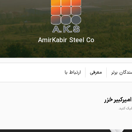
AmirKabir Steel Co
دگان برتر
معرفی
ارتباط با
یرکبیر خزر
ک کنید.