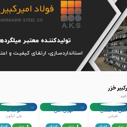
کبیر خزر
نید.
آهن ساختمان
تهران آهن
فولاد آتا
تفرشی
-
علی آبگون
تماس
گفتگو
تماس
گفتگو
تماس
گفتگو