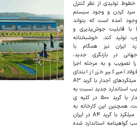
خطوط تولیدی از نظر کنترل
سرد کردن و وجود سیستم
جود آمده است که بتواند
رد با گرید 500 را با قابلیت جوش‌پذیری و
 تولید کند. خوشبختانه
رد ایران نیز همگام با
 جهانی در بازنگری جدید،
لگرد‌های آجدار 500 را تصویب و به مرحله اجرا
لاد امیر کبیر خزر از ابتدای
تاسیس در جهت تولید میلگرد‌های آجدار با گرید A3
یب استاندارد جدید نسبت به
تولید انبوه میلگرد آجدار با گرید 500 در کلیه ی
ست، همچنین این کارخانه به
عنوان اولین تولید‌کننده میلگرد با گرید A4 در ایران
 گواهینامه استاندارد شده