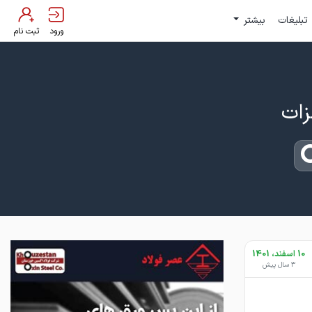
تبلیغات
بیشتر
ورود
ثبت نام
10 اسفند، 1401
3 سال پیش