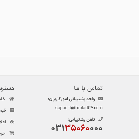
تماس با ما
دسترس
واحد پشتیبانی امور کاربران:
خان
support@foolad24.com
قیم
تلفن پشتیبانی:
اعل
031
35060
000
خری