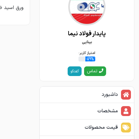
ورق اسید ضخامت ۲/۵ عرض یک متر به بال
پایدار فولاد نیما
بینایی
امتیاز کاربر:
59%
تماس
گفتگو
داشبورد
مشخصات
قیمت محصولات