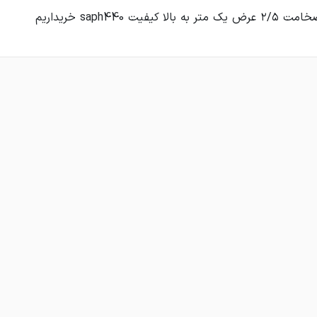
ا کیفیت saph440 خریداریم