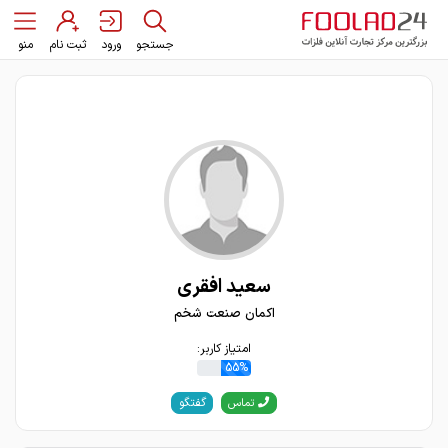
جستجو
ورود
ثبت نام
منو
سعيد افقری
اکمان صنعت شخم
امتیاز کاربر:
55%
گفتگو
تماس