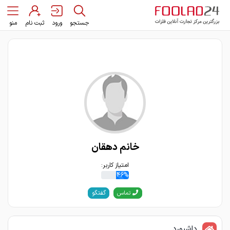
جستجو
ورود
ثبت نام
منو
خانم دهقان
امتیاز کاربر:
46%
گفتگو
تماس
داشبورد