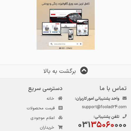
برگشت به بالا
تماس با ما
دسترسی سریع
واحد پشتیبانی امور کاربران:
خانه
support@foolad24.com
قیمت محصولات
تلفن پشتیبانی:
اعلام موجودی
031
35060
000
خریداران