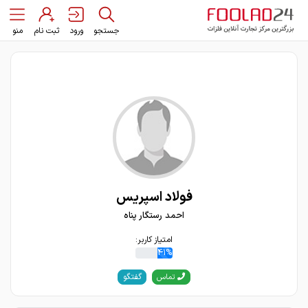
جستجو
ورود
ثبت نام
منو
فولاد اسپریس
احمد رستگار پناه
امتیاز کاربر:
41%
گفتگو
تماس