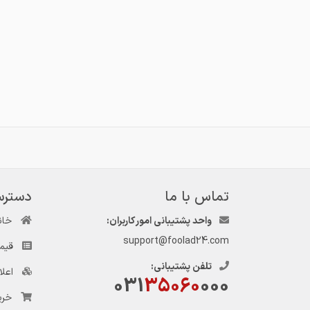
تماس با ما
دسترس
واحد پشتیبانی امور کاربران:
خان
support@foolad24.com
قیم
تلفن پشتیبانی:
اعل
031
35060
000
خری