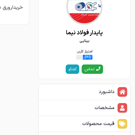
خریدارورق ۱/۵ بلند روغنی فولاد غرب یا مبارکه هستیم .
پایدار فولاد نیما
بینایی
امتیاز کاربر:
59%
تماس
گفتگو
داشبورد
مشخصات
قیمت محصولات