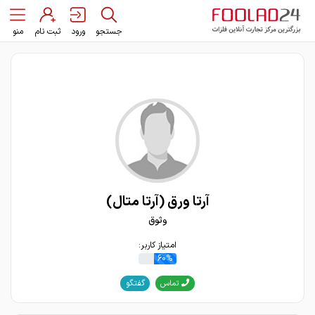
جستجو
ورود
ثبت نام
منو
آرتا ورق (آرتا متال)
وثوق
امتیاز کاربر:
60%
گفتگو
تماس