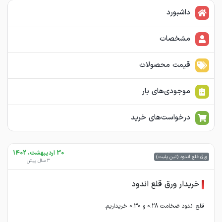
داشبورد
مشخصات
قیمت محصولات
موجودی‌های بار
درخواست‌های خرید
30 اردیبهشت، 1402
ورق قلع اندود (تین پلیت)
3 سال پیش
خریدار ورق قلع اندود
قلع اندود ضخامت 0.28 و 0.30 خریداریم.