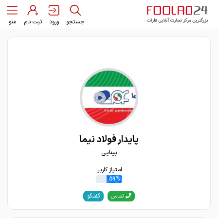
جستجو
ورود
ثبت نام
منو
پایدار فولاد نیما
بینایی
امتیاز کاربر:
59%
گفتگو
تماس