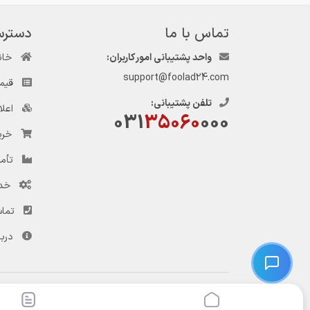
تماس با ما
دسترس
واحد پشتیبانی امور کاربران:
خان
support@foolad24.com
قیم
تلفن پشتیبانی:
اعل
031
35060
000
خری
تأمی
خد
تماس
دربا
© کلیه حقوق این وب‌سایت و سرویس‌های آن متعلق به سامانه فولاد ۲۴ است.