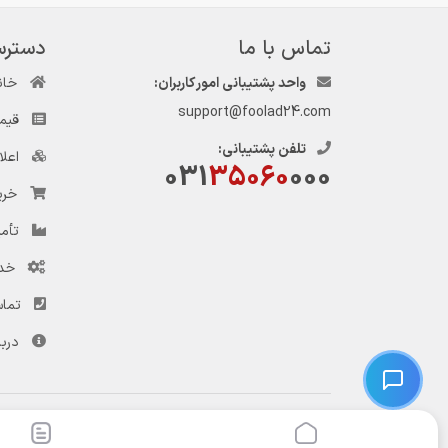
تماس با ما
دسترس
واحد پشتیبانی امور کاربران:
خان
support@foolad24.com
قیم
تلفن پشتیبانی:
اعل
031
35060
000
خری
تأمی
خد
تماس
دربا
© کلیه حقوق این وب‌سایت و سرویس‌های آن متعلق به سامانه فولاد ۲۴ است.