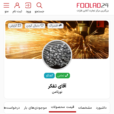
جستجو
ورود
ثبت نام
منو
اشتراک
دنبال کردن
گزارش
گفتگو
تماس
آقای تفکر
نورثامن
قیمت محصولات
داشبورد
مشخصات
موجودی‌های بار
درخواست‌های 