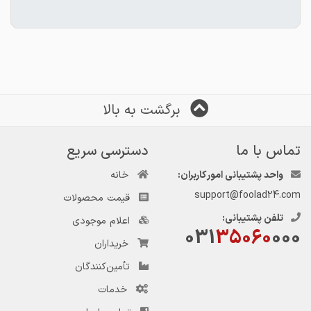
برگشت به بالا
تماس با ما
دسترسی سریع
Telegram
واحد پشتیبانی امور کاربران:
خانه
support@foolad24.com
قیمت محصولات
تلفن پشتیبانی:
اعلام موجودی
031
35060
000
خریداران
تأمین‌کنندگان
خدمات