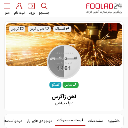
جستجو
ورود
ثبت نام
منو
اشتراک
دنبال کردن
گزارش
گفتگو
تماس
آهن زاگرس
عارف بیابانی
قیمت محصولات
داشبورد
مشخصات
موجودی‌های بار
درخواست‌های 