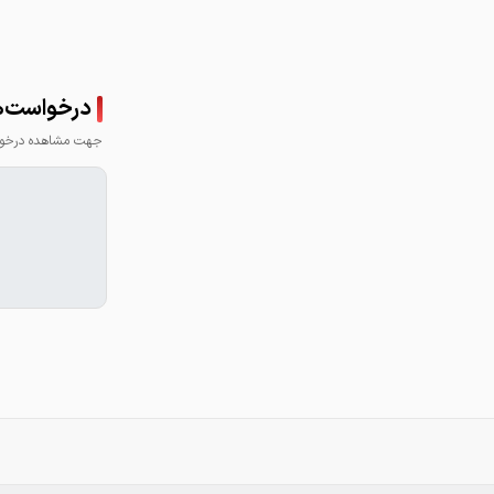
درخواست‌ها
جهت مشاهده درخواس
☎️041_37720777