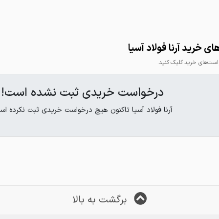
ی خرید آرنا فولاد آسیا
ت‌های خرید کلیک کنید.
☎️041_37720777
درخواست خریدی ثبت نشده است!
💵پرداخت بصورت وزن و پول و ۱۰ روزه
آرنا فولاد آسیا تاکنون هیچ درخواست خریدی ثبت نکرده اس
☎️041_37720777
برگشت به بالا