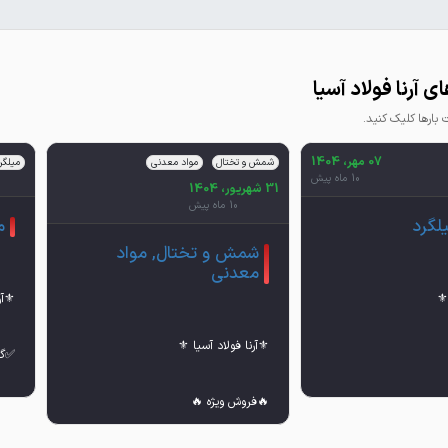
 آرنا فولاد آسیا
ارها کلیک کنید.
07 مهر، 1404
شمش و تختال
مواد معدنی
میلگر
10 ماه پیش
31 شهریور، 1404
10 ماه پیش
لگرد
م
شمش و تختال, مواد
معدنی