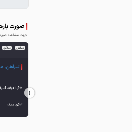
صورت بارهای
جهت مشاهده صورت ب
تیرآهن
میلگرد
تیرآهن, می
‹