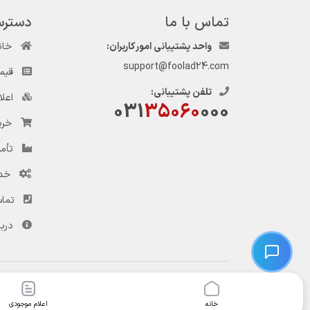
تماس با ما
دسترس
واحد پشتیبانی امور کاربران:
خان
support@foolad24.com
قیم
تلفن پشتیبانی:
اعل
031
35060
000
خری
تأمی
خد
تماس
دربا
© کلیه حقوق این وب‌سایت و سرویس‌های آن متعلق به سامانه فولاد ۲۴ است.
خانه
اعلام موجودی