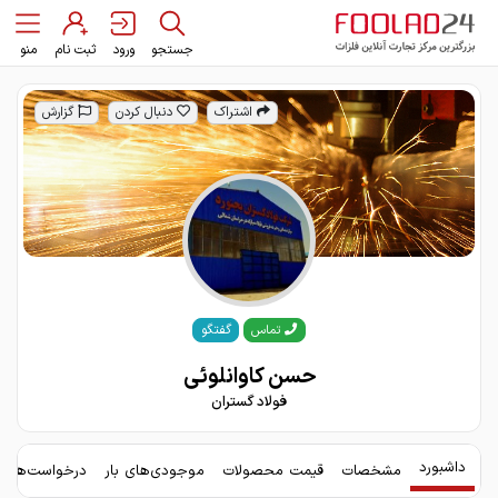
جستجو
ورود
ثبت نام
منو
اشتراک
دنبال کردن
گزارش
گفتگو
تماس
حسن کاوانلوئی
فولاد گستران
داشبورد
مشخصات
قیمت محصولات
موجودی‌های بار
درخواست‌های 