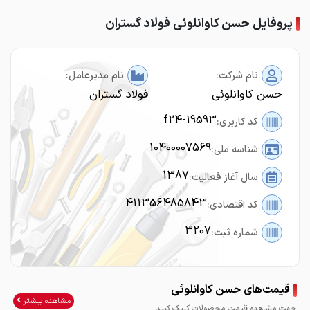
پروفایل حسن کاوانلوئی فولاد گستران
نام شرکت:
نام مدیرعامل:
حسن کاوانلوئی
فولاد گستران
f24-19593
کد کاربری:
10400007569
شناسه ملی:
1387
سال آغاز فعالیت:
411356485843
کد اقتصادی:
3207
شماره ثبت:
قیمت‌های حسن کاوانلوئی
مشاهده بیشتر
جهت مشاهده قیمت محصولات کلیک کنید.