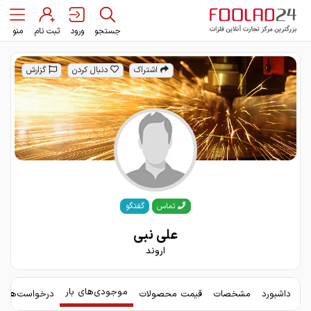
جستجو
ورود
ثبت نام
منو
اشتراک
دنبال کردن
گزارش
گفتگو
تماس
علی نبی
اروند
موجودی‌های بار
داشبورد
مشخصات
قیمت محصولات
درخواست‌های 