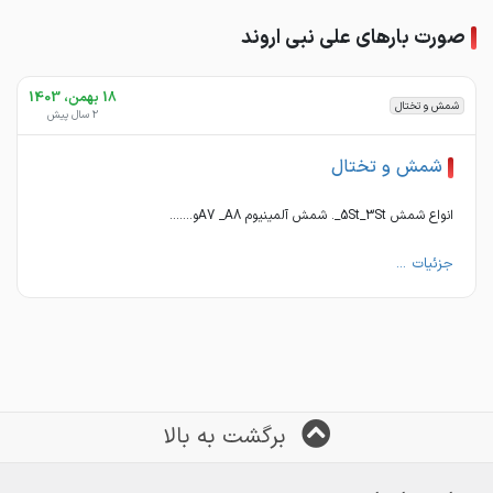
صورت بارهای علی نبی اروند
18 بهمن، 1403
شمش و تختال
2 سال پیش
شمش و تختال
انواع شمش 5St_3St_. شمش آلمینیوم A7 _A8و.......
جزئیات ...
برگشت به بالا