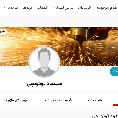
اعلام موجودی
خریداران
تأمین‌کنندگان
خدمات
برندها
فلزپدیا
ا
تگو
مسعود توتونچی
مشخصات
قیمت محصولات
موجودی‌های بار
عود توتونچی