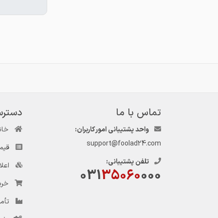
تماس با ما
دسترس
واحد پشتیبانی امور کاربران:
خان
support@foolad24.com
قیم
تلفن پشتیبانی:
اعل
031
35060
000
خری
تأمی