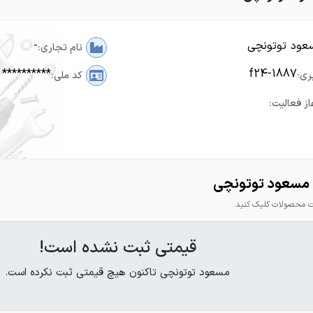
عود توتونچی
-
نام تجاری:
**********
f24-1887
ری:
کد ملی:
از فعالیت:
مسعود توتونچی
محصولات کلیک کنید.
قیمتی ثبت نشده است!
مسعود توتونچی تاکنون هیچ قیمتی ثبت نکرده است.