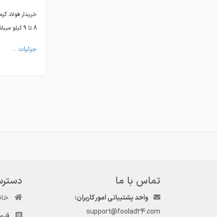
8 تا 9 کیلو میباشیم.
جزئیات ...
تماس با ما
دسترس
واحد پشتیبانی امور کاربران:
خان
support@foolad24.com
قیم