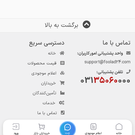
برگشت به بالا
تماس با ما
دسترسی سریع
واحد پشتیبانی امور کاربران:
خانه
support@foolad24.com
قیمت محصولات
تلفن پشتیبانی:
اعلام موجودی
031
35060
000
خریداران
تأمین‌کنندگان
خدمات
تماس با ما
چت
خانه
اعلام موجودی
خریداران بازار
ورود