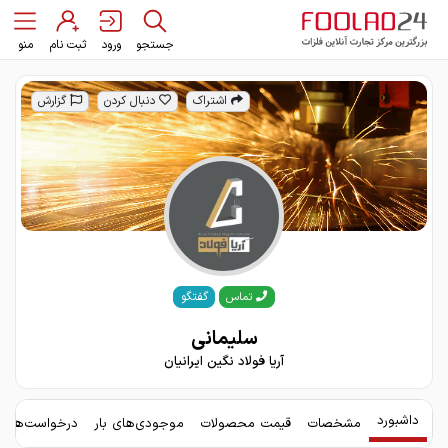
جستجو
ورود
ثبت نام
منو
اشتراک
دنبال کردن
گزارش
گفتگو
تماس
سلیمانی
آریا فولاد نگین ایرانیان
داشبورد
مشخصات
قیمت محصولات
موجودی‌های بار
درخواست‌های 