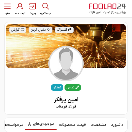
جستجو
ورود
ثبت نام
منو
اشتراک
دنبال کردن
گزارش
گفتگو
تماس
امین پرفکر
فولاد فومنات
موجودی‌های بار
داشبورد
مشخصات
قیمت محصولات
درخواست‌های 