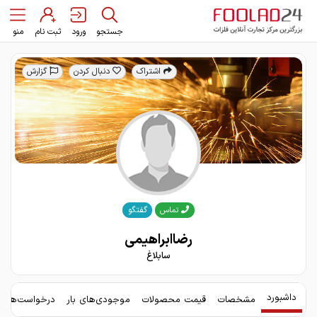
جستجو
ورود
ثبت نام
منو
اشتراک
دنبال کردن
گزارش
گفتگو
تماس
رضاابراهیمی
سابلاغ
داشبورد
مشخصات
قیمت محصولات
موجودی‌های بار
درخواست‌های 