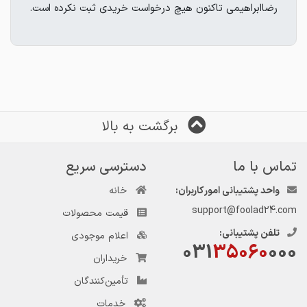
رضاابراهیمی تاکنون هیچ درخواست خریدی ثبت نکرده است.
برگشت به بالا
تماس با ما
دسترسی سریع
واحد پشتیبانی امور کاربران:
خانه
support@foolad24.com
قیمت محصولات
تلفن پشتیبانی:
اعلام موجودی
031
35060
000
خریداران
تأمین‌کنندگان
خدمات