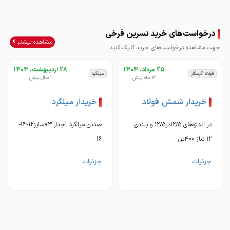
تلفن کسب اطلاعات
درخواست‌های خرید نسرین فرخی
09175209700
مشاهده بیشتر
جهت مشاهده درخواست‌های خرید کلیک کنید.
25 مرداد، 1404
28 اردیبهشت، 1404
فولاد گرمکار
میلگرد
12 ماه پیش
1 سال پیش
خریدار شمش فولاد
خریدار میلگرد
در اندازه‌های ۱۲/۵در۱۲/۵ و بلندی
صدتن میلگرد آجدار a3سایز12-14-
۱۲ تناژ ۴۰۰تن
16
جزئیات ...
جزئیات ...