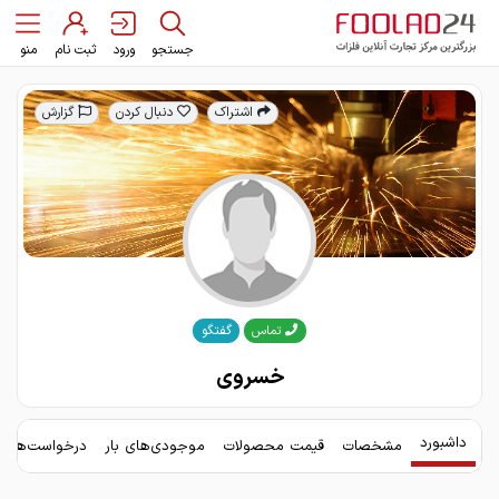
جستجو
ورود
ثبت نام
منو
اشتراک
دنبال کردن
گزارش
گفتگو
تماس
خسروی
داشبورد
مشخصات
قیمت محصولات
موجودی‌های بار
درخواست‌های 