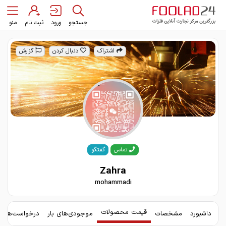
جستجو
ورود
ثبت نام
منو
اشتراک
دنبال کردن
گزارش
گفتگو
تماس
Zahra
mohammadi
قیمت محصولات
داشبورد
مشخصات
موجودی‌های بار
درخواست‌های 