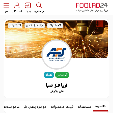
جستجو
ورود
ثبت نام
منو
اشتراک
دنبال کردن
گزارش
گفتگو
تماس
آریا فلز صبا
علی رفیعی
داشبورد
مشخصات
قیمت محصولات
موجودی‌های بار
درخواست‌های 