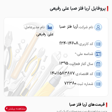
پروفایل آریا فلز صبا علی رفیعی
آریا فلز صبا
نام شرکت:
نام مدیرعامل:
علی رفیعی
f24-14608
کد کاربری:
-
شناسه ملی:
1395
سال آغاز فعالیت:
14011583877
کد اقتصادی:
72380
شماره ثبت:
قیمت‌های آریا فلز صبا
مشاهده بیشتر
جهت مشاهده قیمت محصولات کلیک کنید.