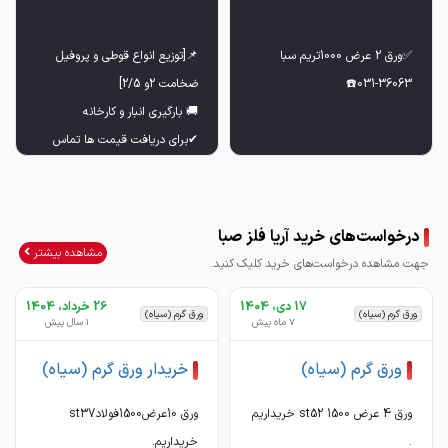
📌[توزیع انواع قوطی و پروفیل
031-36063☎️
✔برای دریافت قیمت ها تماس
031-36063
درخواست‌های خرید آریا فلز صبا
مشاهده بیشتر
جهت مشاهده درخواست‌های خرید کلیک کنید.
17 دی، 1404
26 خرداد، 1404
ورق گرم (سیاه)
ورق گرم (سیاه)
7 ماه پیش
1 سال پیش
ورق گرم (سیاه)
خریدار ورق گرم (سیاه)
ورق 4 عرض 1500 st52 خریداریم
ورق 10عرض1500فولادst37
.
خریداریم.