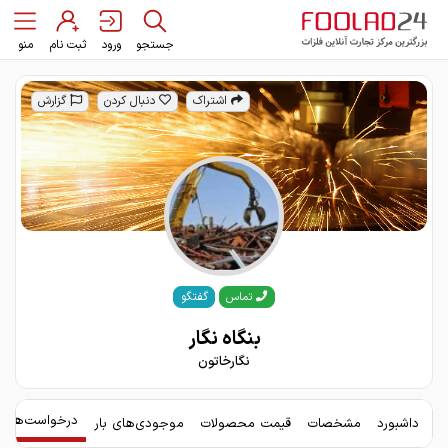
جستجو
ورود
ثبت نام
منو
اشتراک
دنبال کردن
گزارش
گفتگو
تماس
بنگاه نگار
نگارخاتون
درخواست‌های 
داشبورد
مشخصات
قیمت محصولات
موجودی‌های بار