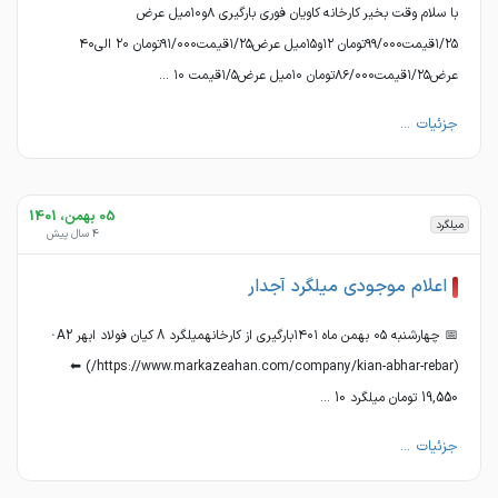
با سلام وقت بخیر کارخانه کاویان فوری بارگیری ۸و۱۰میل عرض
۱/۲۵قیمت۹۹/۰۰۰تومان ۱۲و۱۵میل عرض۱/۲۵قیمت۹۱/۰۰۰تومان ۲۰ الی۴۰
عرض۱/۲۵قیمت۸۶/۰۰۰تومان ۱۰میل عرض۱/۵قیمت ۱۰ ...
جزئیات ...
05 بهمن، 1401
میلگرد
4 سال پیش
اعلام موجودی میلگرد آجدار
📅 چهارشنبه ۰۵ بهمن ماه ۱۴۰۱بارگیری از کارخانهمیلگرد 8 کیان فولاد ابهر A2 ﮲
(https://www.markazeahan.com/company/kian-abhar-rebar/) ⬅
19,550 تومان میلگرد 10 ...
جزئیات ...