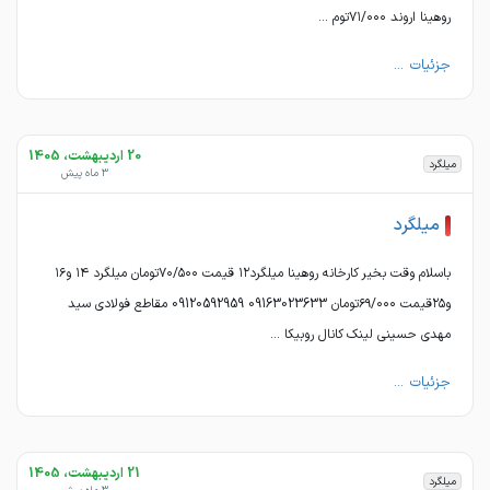
روهینا اروند ۷۱/۰۰۰توم ...
جزئیات ...
20 اردیبهشت، 1405
میلگرد
3 ماه پیش
میلگرد
باسلام وقت بخیر کارخانه روهینا میلگرد۱۲ قیمت ۷۰/۵۰۰تومان میلگرد ۱۴ و۱۶
و۲۵قیمت ۶۹/۰۰۰تومان 09163023633 09120592959 مقاطع فولادی سید
مهدی حسینی لینک کانال روبیکا ...
جزئیات ...
21 اردیبهشت، 1405
میلگرد