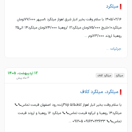
میلگرد
۱۴۰۵/۰۲/۱۶ با سلام وقت بخیر انبار شرق اهواز میلگرد ۸سپهر ۷۷/۰۰۰تومان
میلگرد۱۰خلیج ۷۵/۰۰۰تومان میلگرد۱۲ /روهینا ۷۴/۰۰۰تومان میلگرد۱۴ الی۲۵
روهینا اروند ۷۳/۰۰۰توم ...
جزئیات ...
12 اردیبهشت، 1405
میلگرد
میلگرد کلاف
3 ماه پیش
میلگرد، میلگرد کلاف
با سلام وقت بخیر انبار اهواز کلاف۵/۵ 3spزنده رود اصفهان قیمت تماس📞📞
میلگرد۱۴ روهینا و ابرکوه قیمت تماس📞📞 میلگرد ۱۶ روهینا و اروند قیمت
تماس📞📞 09163023633 091205 ...