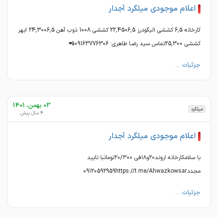
اعلام موجودی میلگرد آجدار
کارخانه 6,5 کششی الیگودرز 22,4506,5 کششی 1008 ذوب آهن 24,3006,5 ابهر
کششی 25,300تماس سید رضـا طاهری: 09163776306📲
جزئیات ...
03 بهمن، 1401
میلگرد
4 سال پیش
اعلام موجودی میلگرد آجدار
با سلامکارخانه اروند۲۰و۱۸فی ۲۰/۳۰۰تومانبا تایید
مجدد09120592959https://t.me/Ahwazkowsar
جزئیات ...