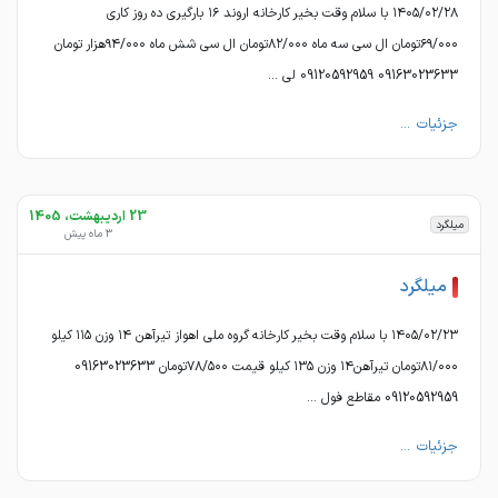
۱۴۰۵/۰۲/۲۸ با سلام وقت بخیر کارخانه اروند ۱۶ بارگیری ده روز کاری
۶۹/۰۰۰تومان ال سی سه ماه ۸۲/۰۰۰تومان ال سی شش ماه ۹۴/۰۰۰هزار تومان
09163023633 09120592959 لی ...
جزئیات ...
23 اردیبهشت، 1405
میلگرد
3 ماه پیش
میلگرد
۱۴۰۵/۰۲/۲۳ با سلام وقت بخیر کارخانه گروه ملی اهواز تیرآهن ۱۴ وزن ۱۱۵ کیلو
۸۱/۰۰۰تومان تیرآهن۱۴ وزن ۱۳۵ کیلو قیمت ۷۸/۵۰۰تومان 09163023633
09120592959 مقاطع فول ...
جزئیات ...