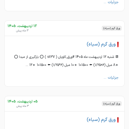
جزئیات ...
12 اردیبهشت، 1405
ورق گرم (سیاه)
3 ماه پیش
ورق گرم (سیاه)
📆 شنبه 12 اردیبهشت ماه 1405 #ورق_کاویان ( st37 ) ⭕️ بارگیری از مبدا ⭕️
🔹8 میل (۶×۱/۲۵) ⬅️ 101500 🔹10 میل (۶*۱/۲۵) ⬅️ 101500 🔹12 ...
جزئیات ...
05 اردیبهشت، 1405
ورق گرم (سیاه)
3 ماه پیش
ورق گرم (سیاه)