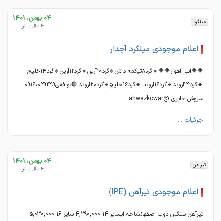
04 بهمن، 1401
میلگرد
4 سال پیش
اعلام موجودی میلگرد آجدار
🔶🔶انبار اهواز🔶🔶🔸گرد۸تیکمه داش🔸گرد۱۰آرین🔸گرد۱۲آرین🔸گرد۱۴خلیج
🔸گرد۱۴اروند🔸گرد۱۶اروند 🔸گرد۱۶خلیج🔸گرد۲۰اروند 🔴توافقی۰۹۱۶۰۰۲۹۴۹۹
سروش جابری @ahwazkowar
جزئیات ...
04 بهمن، 1401
تیرآهن
4 سال پیش
اعلام موجودی تیرآهن (IPE)
تیرآهن سنگین ذوب اصفهانشاخه ایسایز 14 4,290,000 سایز 16 5,030,000