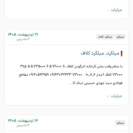
جزئیات ...
19 اردیبهشت، 1405
میلگرد
میلگرد کلاف
3 ماه پیش
میلگرد، میلگرد کلاف
با سلام وقت بخیر کارخانه الیگودرز کلاف 3sp 5.5:7۳5000 6.5:72000 8:
73000 کلاف آجدار 6_8_10 : 73000 09163023633 09120592959 مقاطع
فولادی سید مهدی حسینی لینک کا ...
جزئیات ...
16 اردیبهشت، 1405
میلگرد
3 ماه پیش