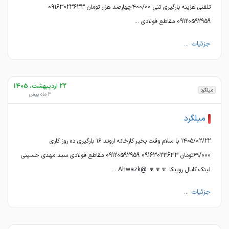
تلفنی هزینه بارگیری تنی ۴۰۰/۰۰چهارصد هزار تومان 09163023633
09120592959 مقاطع فولادی ...
جزئیات ...
22 اردیبهشت، 1405
میلگرد
3 ماه پیش
میلگرد
۱۴۰۵/۰۲/۲۲ با سلام وقت بخیر کارخانه اروند ۱۶ بارگیری ده روز کاری
۶۹/۰۰۰تومان 09163023633 09120592959 مقاطع فولادی سید مهدی حسینی
لینک کانال روبیکا 🔽🔽🔽 @Ahwazk ...
جزئیات ...