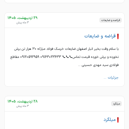
29 اردیبهشت، 1405
قراضه و ضایعات
3 ماه پیش
قراضه و ضایعات
با سلام وقت بخیر انبار اصفهان ضایعات خرسک فولاد مبارکه ۳۰ هزار تن برش
نخورده و برش خورده قیمت تماس📞📞📞 09163023633 09120592959 مقاطع
فولادی سید مهدی حسینی ...
جزئیات ...
28 اردیبهشت، 1405
میلگرد
3 ماه پیش
میلگرد