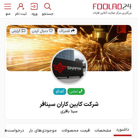
جستجو
ورود
ثبت نام
منو
اشتراک
دنبال کردن
گزارش
گفتگو
تماس
شرکت کابین کاران سینافر
سینا باقری
داشبورد
مشخصات
قیمت محصولات
موجودی‌های بار
درخواست‌های 