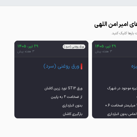
ی امیر امن اللهی
ارها کلیک کنید.
29 تیر، 1405
29 تیر، 1405
ورق روغنی (سرد)
3 هفته پیش
3 هفته پیش
زه
ورق روغنی (سرد)
وانیزه موجود در شهرک
ابعاد 1000*2000 میلیمتر ضخامت 0.6
ماس بدون انبارداری
غیررسمی
انالیز پیوست