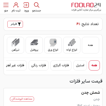
جستجو
ورود
ثبت نام
منو
تعداد نتایج:
61
فیلتر
همه
انواع لوله
انواع ورق
پروفیل
تیرآهن
سای
همه
استیل
فلزات آلیاژی
فلزات رنگی
فلزات غیر آهنی
قیمت سایر فلزات
شمش چدن
چدن
مشاهده فروشندگان
بروزرسانی: 01 دی، 1403