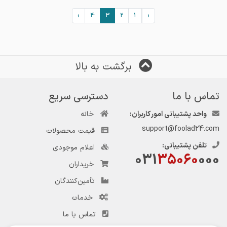
›
4
3
2
1
‹
برگشت به بالا
تماس با ما
دسترسی سریع
واحد پشتیبانی امور کاربران:
خانه
support@foolad24.com
قیمت محصولات
تلفن پشتیبانی:
اعلام موجودی
031
35060
000
خریداران
تأمین‌کنندگان
خدمات
تماس با ما