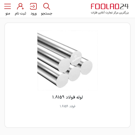
جستجو
ورود
ثبت نام
منو
لوله فولاد 1.8159
فولاد 1.8159