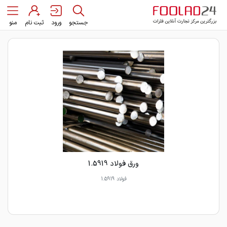
جستجو
ورود
ثبت نام
منو
ورق فولاد 1.5919
فولاد 1.5919