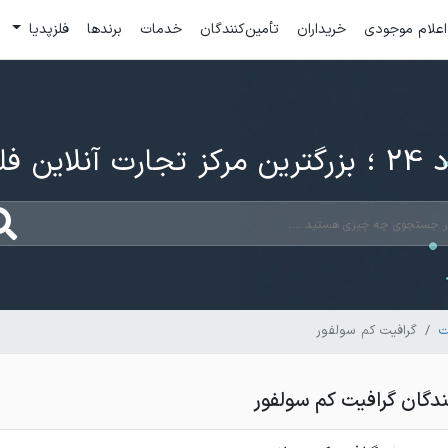
اعلام موجودی
خریداران
تأمین‌کنندگان
خدمات
برندها
فلزپدیا
ارت آنلاین فلزات
ت
گرافیت کم سولفور
گان گرافیت کم سولفور