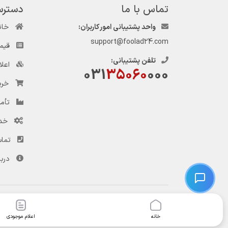
تماس با ما
دسترس
واحد پشتیبانی امور کاربران:
خان
support@foolad24.com
قیم
تلفن پشتیبانی:
اعل
031
35060
000
خری
تأمی
خد
تماس
دربا
© کلیه حقوق این وب‌سایت و سرویس‌های آن متعلق به سامانه فولاد ۲۴ است.
خانه
اعلام موجودی