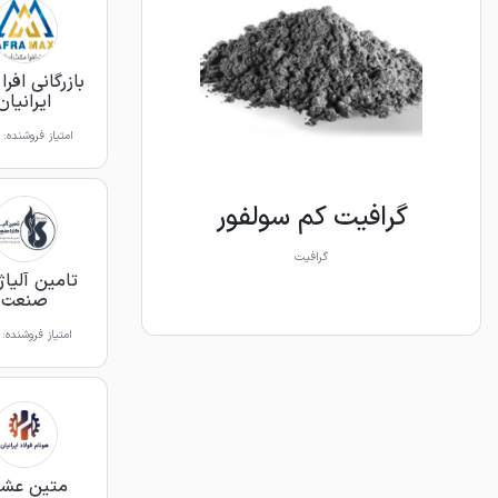
بازرگانی افر
ایرانیان
امتیاز فروشنده:
گرافیت کم سولفور
گرافیت
تامین آلیاژ 
صنعت
امتیاز فروشنده:
متین عش