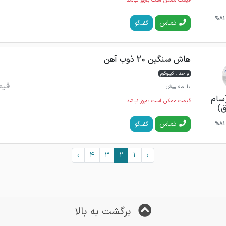
قیمت ممکن است به‌روز نباشد
81%
تماس
گفتگو
هاش سنگین 20 ذوب آهن
واحد : کیلوگرم
قیم
10 ماه پیش
(سام
قیمت ممکن است به‌روز نباشد
ق)
تماس
گفتگو
81%
›
4
3
2
1
‹
برگشت به بالا